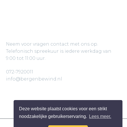
CONTACT
Neem voor vragen contact met ons op.
Telefonisch spreekuur is iedere werkdag van
9:00 tot 11:00 uur.
072-7920011
info@bergenbewind.nl
Neem contact op
Deze website plaatst cookies voor een strikt
noodzakelijke gebruikerservaring.
Lees meer.