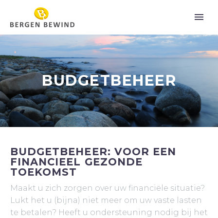
BUDGETBEHEER
BUDGETBEHEER: VOOR EEN
FINANCIEEL GEZONDE
TOEKOMST
Maakt u zich zorgen over uw financiële situatie?
Lukt het u (bijna) niet meer om uw vaste lasten
te betalen? Heeft u ondersteuning nodig bij het