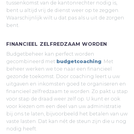
tussenkomst van de kantonrechter nodig is,
bent u altijd vrij de dienst weer op te zeggen.
Waarschijnlijk wilt u dat pas als u uit de zorgen
bent.
FINANCIEEL ZELFREDZAAM WORDEN
Budgetbeheer kan perfect worden
gecombineerd met
budgetcoaching
. Met
beheer werken we toe naar een financieel
gezonde toekomst. Door coaching leert u uw
uitgaven en inkomsten goed te organiseren en
financieel zelfredzaam te worden. Zo pakt u stap
voor stap de draad weer zelf op. U kunt er ook
voor kiezen om een deel van uw administratie
bij ons te laten, bijvoorbeeld het betalen van uw
vaste lasten. Dat kan nét de steun zijn die u nog
nodig heeft.