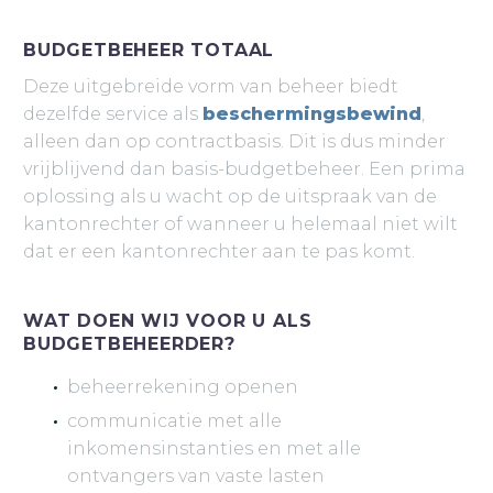
BUDGETBEHEER TOTAAL
Deze uitgebreide vorm van beheer biedt
dezelfde service als
beschermingsbewind
,
alleen dan op contractbasis. Dit is dus minder
vrijblijvend dan basis-budgetbeheer. Een prima
oplossing als u wacht op de uitspraak van de
kantonrechter of wanneer u helemaal niet wilt
dat er een kantonrechter aan te pas komt.
WAT DOEN WIJ VOOR U ALS
BUDGETBEHEERDER?
beheerrekening openen
communicatie met alle
inkomensinstanties en met alle
ontvangers van vaste lasten