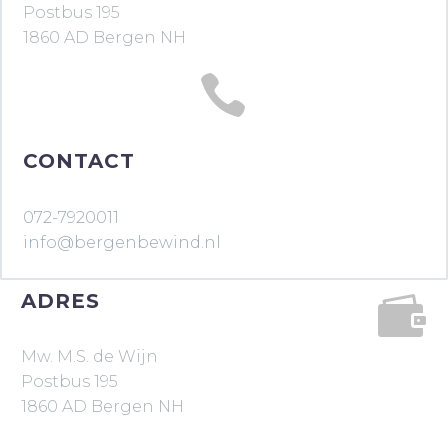
Postbus 195
1860 AD Bergen NH


CONTACT
072-7920011
info@bergenbewind.nl
ADRES


Mw. M.S. de Wijn
Postbus 195
1860 AD Bergen NH