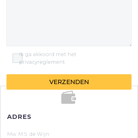
Ik ga akkoord met het
privacyreglement


ADRES
Mw. M.S. de Wijn