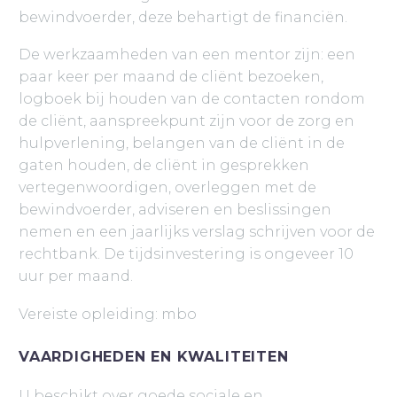
bewindvoerder, deze behartigt de financiën.
De werkzaamheden van een mentor zijn: een
paar keer per maand de cliënt bezoeken,
logboek bij houden van de contacten rondom
de cliënt, aanspreekpunt zijn voor de zorg en
hulpverlening, belangen van de cliënt in de
gaten houden, de cliënt in gesprekken
vertegenwoordigen, overleggen met de
bewindvoerder, adviseren en beslissingen
nemen en een jaarlijks verslag schrijven voor de
rechtbank. De tijdsinvestering is ongeveer 10
uur per maand.
Vereiste opleiding: mbo
VAARDIGHEDEN EN KWALITEITEN
U beschikt over goede sociale en