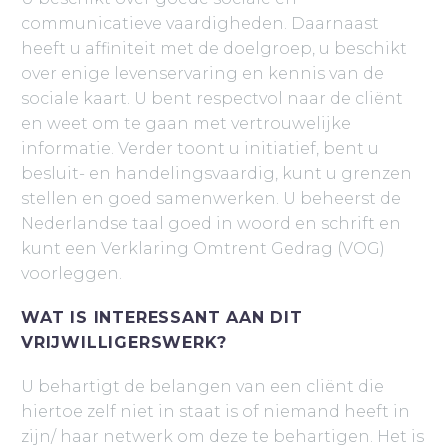
communicatieve vaardigheden. Daarnaast
heeft u affiniteit met de doelgroep, u beschikt
over enige levenservaring en kennis van de
sociale kaart. U bent respectvol naar de cliënt
en weet om te gaan met vertrouwelijke
informatie. Verder toont u initiatief, bent u
besluit- en handelingsvaardig, kunt u grenzen
stellen en goed samenwerken. U beheerst de
Nederlandse taal goed in woord en schrift en
kunt een Verklaring Omtrent Gedrag (VOG)
voorleggen.
WAT IS INTERESSANT AAN DIT
VRIJWILLIGERSWERK?
U behartigt de belangen van een cliënt die
hiertoe zelf niet in staat is of niemand heeft in
zijn/ haar netwerk om deze te behartigen. Het is