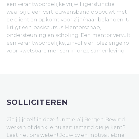
een verantwoordelijke vrijwilligersfunctie
waarbij u een vertrouwensband opbouwt met
de cliënt en opkomt voor zijn/haar belangen. U
krijgt een basiscursus Mentorschap,
ondersteuning en scholing. Een mentor vervult
een verantwoordelijke, zinvolle en plezierige rol
voor kwetsbare mensen in onze samenleving.
SOLLICITEREN
Zie jij jezelf in deze functie bij Bergen Bewind
werken of denk je nu aan iemand die je kent?
Laat het ons weten! Jouw cv en motivatiebrief