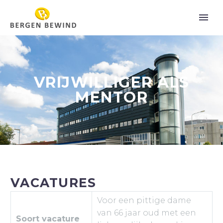
VRIJWILLIGER ALS
MENTOR
VACATURES
Voor een pittige dame
van 66 jaar oud met een
Soort vacature